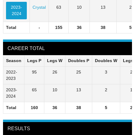
2023-
Crystal
63
10
13
2
2024
Total
-
155
36
38
5
CAREER TOTAL
Season
Legs P
Legs W
Doubles P
Doubles W
Legs
2022-
95
26
25
3
27
2023
2023-
65
10
13
2
15
2024
Total
160
36
38
5
23
RESULTS