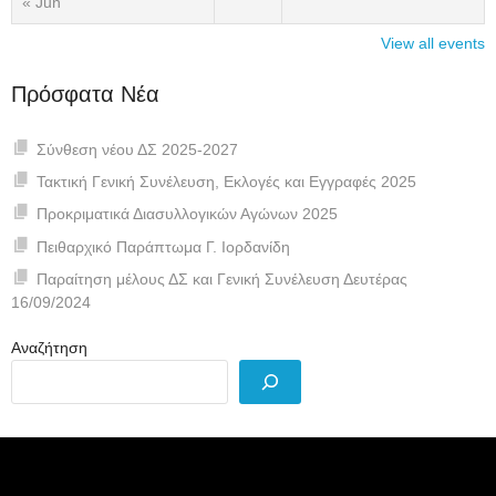
« Jun
View all events
Πρόσφατα Νέα
Σύνθεση νέου ΔΣ 2025-2027
Τακτική Γενική Συνέλευση, Εκλογές και Εγγραφές 2025
Προκριματικά Διασυλλογικών Αγώνων 2025
Πειθαρχικό Παράπτωμα Γ. Ιορδανίδη
Παραίτηση μέλους ΔΣ και Γενική Συνέλευση Δευτέρας
16/09/2024
Αναζήτηση