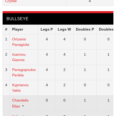
Crystal
4
BULLSEYE
#
Player
Legs P
Legs W
Doubles P
Doubles 
1
Ortzanis
4
4
0
0
Panagiotis
2
Ioannou
4
4
1
1
Giannis
3
Panagopoulos
4
2
1
1
Periklis
4
Kyprianos
4
2
0
0
Vakis
Chandelis
0
0
1
1
Elias