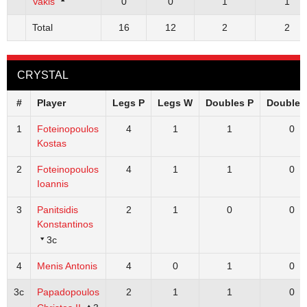
Vakis
0
0
1
1
Total
16
12
2
2
CRYSTAL
#
Player
Legs P
Legs W
Doubles P
Doubles
1
Foteinopoulos
4
1
1
0
Kostas
2
Foteinopoulos
4
1
1
0
Ioannis
3
Panitsidis
2
1
0
0
Konstantinos
3c
4
Menis Antonis
4
0
1
0
3c
Papadopoulos
2
1
1
0