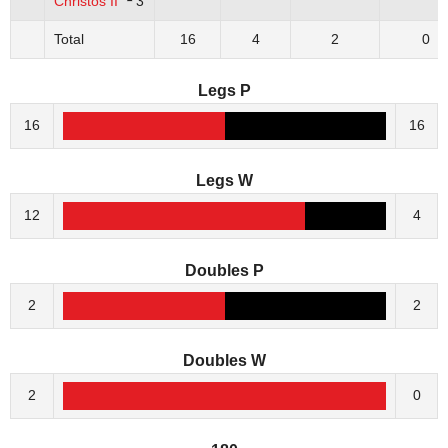
Christos II
3
Total
16
4
2
0
Legs P
16
16
Legs W
12
4
Doubles P
2
2
Doubles W
2
0