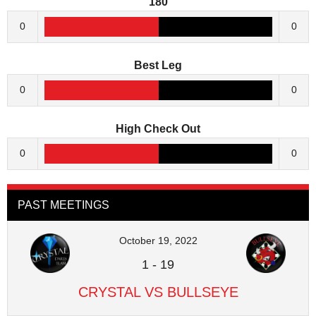
180
0
0
Best Leg
0
0
High Check Out
0
0
PAST MEETINGS
October 19, 2022
1
-
19
CRYSTAL VS BULLSEYE