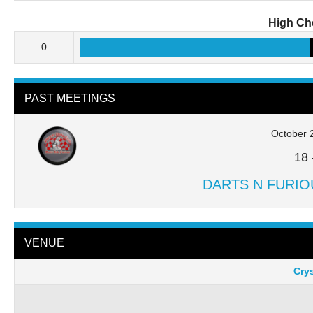
High Ch
0
PAST MEETINGS
October 
18
DARTS N FURIO
VENUE
Crys