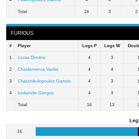
Total
16
3
2
FURIOUS
#
Player
Legs P
Legs W
Doub
1
Loxas Dimitris
4
3
2
Chaidemenos Vasilis
4
4
3
Chatzinikolopoulos Giannis
4
3
4
Iordanidis Giorgos
4
3
Total
16
13
Leg
16