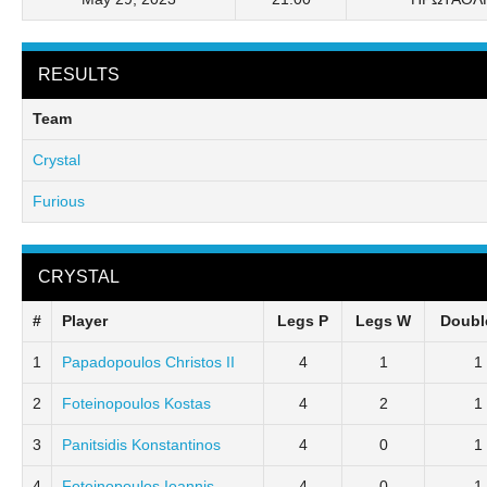
RESULTS
Team
Crystal
Furious
CRYSTAL
#
Player
Legs P
Legs W
Doubl
1
Papadopoulos Christos II
4
1
1
2
Foteinopoulos Kostas
4
2
1
3
Panitsidis Konstantinos
4
0
1
4
Foteinopoulos Ioannis
4
0
1