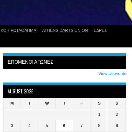
ΙΚΟ ΠΡΩΤΑΘΛΗΜΑ
ATHENS DARTS UNION
ΕΔΡΕΣ
ΕΠΟΜΕΝΟΙ ΑΓΩΝΕΣ
View all events
AUGUST 2026
M
T
W
T
F
S
S
1
2
3
4
5
6
7
8
9