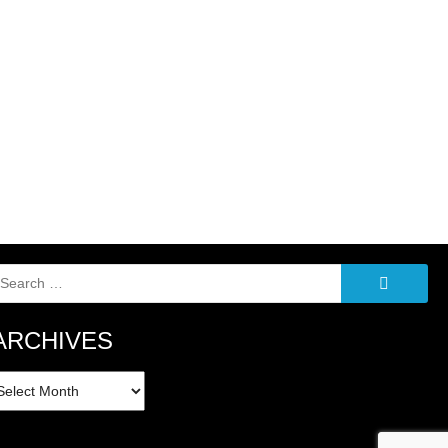
Search
for:
ARCHIVES
rchives