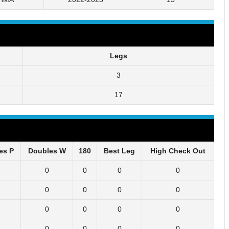
Legs
3
17
es P
Doubles W
180
Best Leg
High Check Out
0
0
0
0
0
0
0
0
0
0
0
0
0
0
0
0