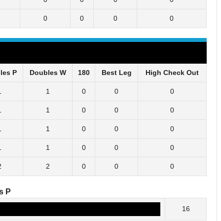
0
0
0
0
les P
Doubles W
180
Best Leg
High Check Out
1
1
0
0
0
1
1
0
0
0
1
1
0
0
0
1
1
0
0
0
2
2
0
0
0
s P
16