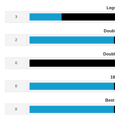
Leg
3
Doubl
2
Doub
0
1
0
Best
0