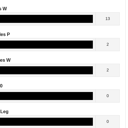
s W
13
es P
2
les W
2
80
0
 Leg
0