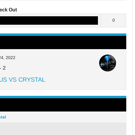
eck Out
0
24, 2022
-
2
US VS CRYSTAL
tal