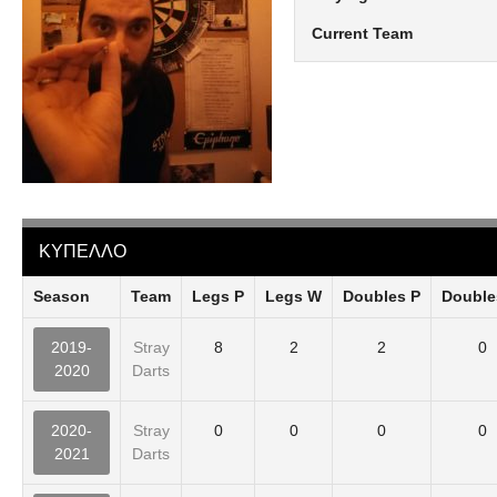
Current Team
ΚΥΠΕΛΛΟ
Season
Team
Legs P
Legs W
Doubles P
Double
2019-
Stray
8
2
2
0
2020
Darts
2020-
Stray
0
0
0
0
2021
Darts