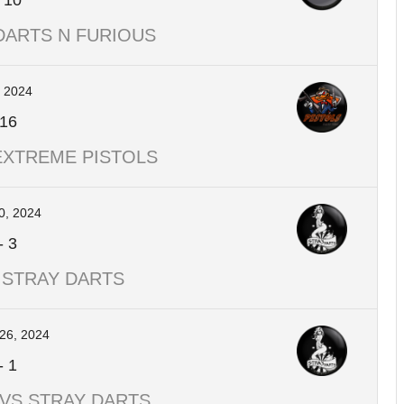
-
10
DARTS N FURIOUS
, 2024
16
EXTREME PISTOLS
0, 2024
-
3
 STRAY DARTS
26, 2024
-
1
 VS STRAY DARTS