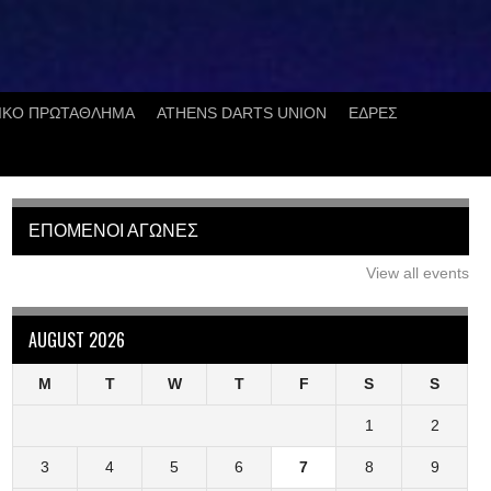
ΙΚΟ ΠΡΩΤΑΘΛΗΜΑ
ATHENS DARTS UNION
ΕΔΡΕΣ
ΕΠΟΜΕΝΟΙ ΑΓΩΝΕΣ
View all events
AUGUST 2026
M
T
W
T
F
S
S
1
2
3
4
5
6
7
8
9