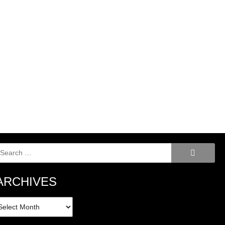
Search
for:
ARCHIVES
rchives