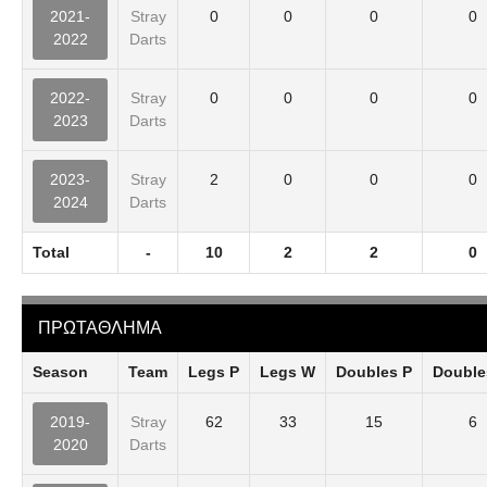
2021-
Stray
0
0
0
0
2022
Darts
2022-
Stray
0
0
0
0
2023
Darts
2023-
Stray
2
0
0
0
2024
Darts
Total
-
10
2
2
0
ΠΡΩΤΑΘΛΗΜΑ
Season
Team
Legs P
Legs W
Doubles P
Double
2019-
Stray
62
33
15
6
2020
Darts