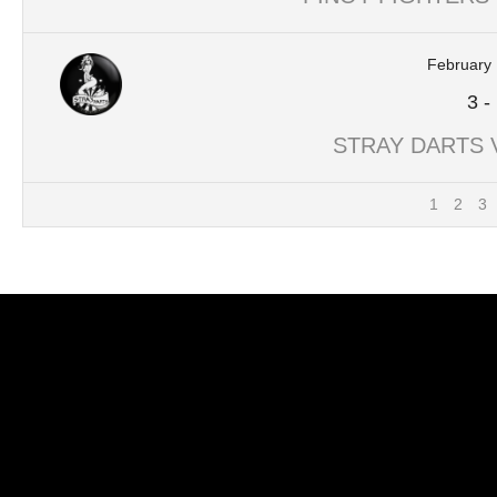
February 
3
-
STRAY DARTS
1
2
3