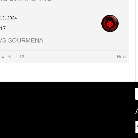
12, 2024
17
 VS SOURMENA
4
5
…
12
Next
A