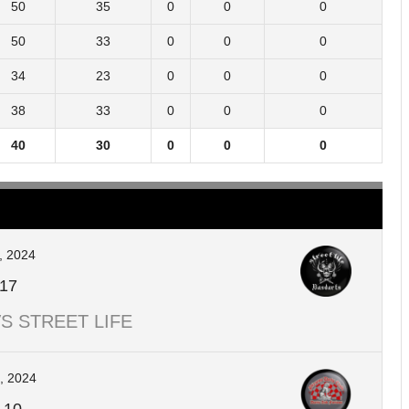
50
35
0
0
0
50
33
0
0
0
34
23
0
0
0
38
33
0
0
0
40
30
0
0
0
, 2024
17
S STREET LIFE
2, 2024