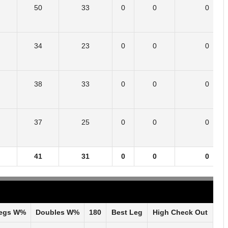
50
33
0
0
0
34
23
0
0
0
38
33
0
0
0
37
25
0
0
0
41
31
0
0
0
egs W%
Doubles W%
180
Best Leg
High Check Out