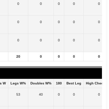
0
0
0
0
0
0
0
0
0
0
0
0
0
0
0
20
0
0
0
0
s W
Legs W%
Doubles W%
180
Best Leg
High Check O
53
40
0
0
0