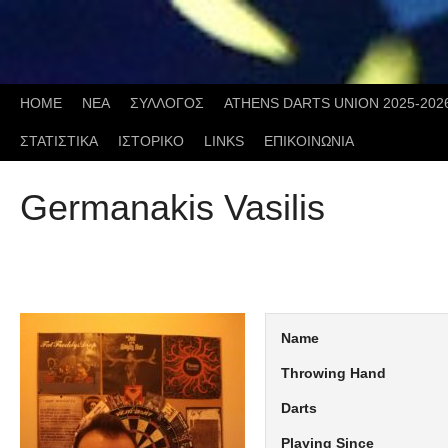
Skip
to
content
HOME
ΝΕΑ
ΣΥΛΛΟΓΟΣ
ATHENS DARTS UNION 2025-202
ΣΤΑΤΙΣΤΙΚΑ
ΙΣΤΟΡΙΚΟ
LINKS
ΕΠΙΚΟΙΝΩΝΙΑ
Germanakis Vasilis
Name
Throwing Hand
Darts
Playing Since