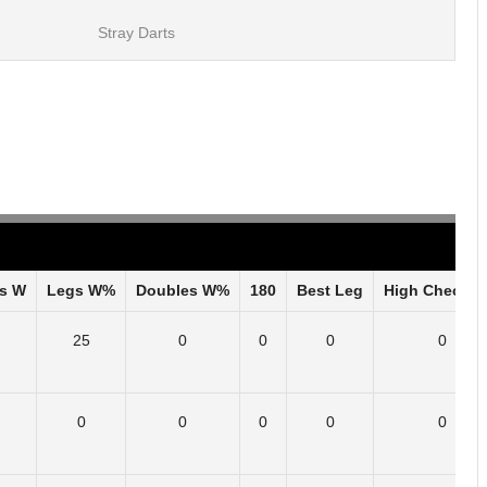
Stray Darts
s W
Legs W%
Doubles W%
180
Best Leg
High Check O
25
0
0
0
0
0
0
0
0
0