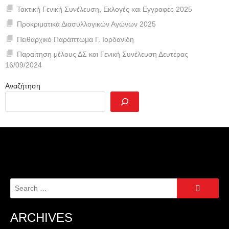
Τακτική Γενική Συνέλευση, Εκλογές και Εγγραφές 2025
Προκριματικά Διασυλλογικών Αγώνων 2025
Πειθαρχικό Παράπτωμα Γ. Ιορδανίδη
Παραίτηση μέλους ΔΣ και Γενική Συνέλευση Δευτέρας
16/09/2024
Αναζήτηση
Search
for:
ARCHIVES