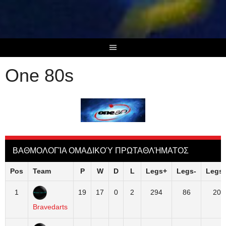
Skip
to
content
One 80s
ΒΑΘΜΟΛΟΓΊΑ ΟΜΑΔΙΚΟΎ ΠΡΩΤΑΘΛΉΜΑΤΟΣ
Pos
Team
P
W
D
L
Legs+
Legs-
Legs+
1
19
17
0
2
294
86
208
Bravedarts