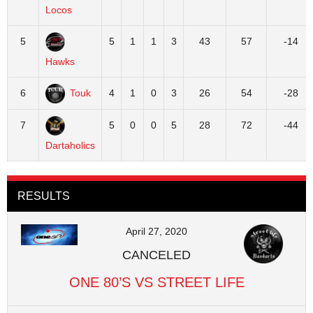
Locos
5
5
1
1
3
43
57
-14
Hawks
6
Touk
4
1
0
3
26
54
-28
7
5
0
0
5
28
72
-44
Dartaholics
RESULTS
April 27, 2020
CANCELED
ONE 80’S VS STREET LIFE