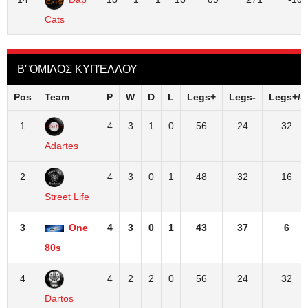
Cats
Β' ΌΜΙΛΟΣ ΚΥΠΈΛΛΟΥ
Pos
Team
P
W
D
L
Legs+
Legs-
Legs+/-
1
4
3
1
0
56
24
32
Adartes
2
4
3
0
1
48
32
16
Street Life
3
One
4
3
0
1
43
37
6
80s
4
4
2
2
0
56
24
32
Dartos