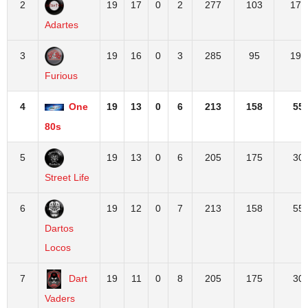
2
19
17
0
2
277
103
174
Adartes
3
19
16
0
3
285
95
190
Furious
4
One
19
13
0
6
213
158
55
80s
5
19
13
0
6
205
175
30
Street Life
6
19
12
0
7
213
158
55
Dartos
Locos
7
Dart
19
11
0
8
205
175
30
Vaders