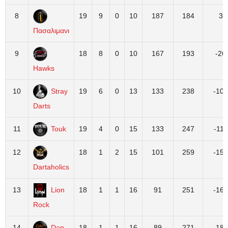
8
19
9
0
10
187
184
3
Πασαλιμανι
9
18
8
0
10
167
193
-26
Hawks
10
Stray
19
6
0
13
133
238
-105
Darts
11
Touk
19
4
0
15
133
247
-114
12
18
1
2
15
101
259
-158
Dartaholics
13
Lion
18
1
1
16
91
251
-160
Rock
14
Dap
18
1
1
16
89
271
-182