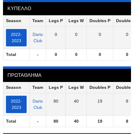
ΚΥΠΕΛΛΟ
Season
Team
Legs P
Legs W
Doubles P
Doubles
2022-
Darts
0
0
0
0
2023
Club
Total
-
0
0
0
0
ΠΡΩΤΑΘΛΗΜΑ
Season
Team
Legs P
Legs W
Doubles P
Doubles
2022-
Darts
80
40
19
8
2023
Club
Total
-
80
40
19
8