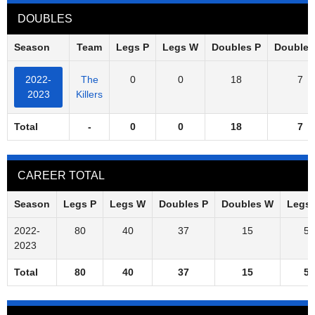
DOUBLES
Season
Team
Legs P
Legs W
Doubles P
Doubles
2022-
The
0
0
18
7
2023
Killers
Total
-
0
0
18
7
CAREER TOTAL
Season
Legs P
Legs W
Doubles P
Doubles W
Legs
2022-
80
40
37
15
50
2023
Total
80
40
37
15
50