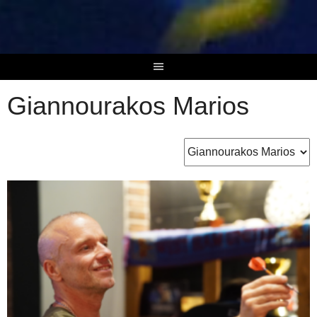
Skip
to
content
Giannourakos Marios