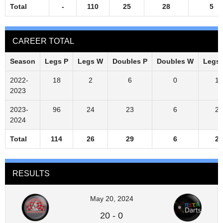
Total
-
110
25
28
5
CAREER TOTAL
Season
Legs P
Legs W
Doubles P
Doubles W
Legs
2022-
18
2
6
0
11
2023
2023-
96
24
23
6
25
2024
Total
114
26
29
6
23
RESULTS
May 20, 2024
20
-
0