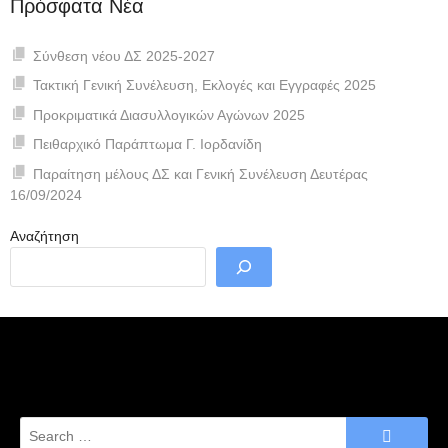
Πρόσφατα Νέα
Σύνθεση νέου ΔΣ 2025-2027
Τακτική Γενική Συνέλευση, Εκλογές και Εγγραφές 2025
Προκριματικά Διασυλλογικών Αγώνων 2025
Πειθαρχικό Παράπτωμα Γ. Ιορδανίδη
Παραίτηση μέλους ΔΣ και Γενική Συνέλευση Δευτέρας
16/09/2024
Αναζήτηση
Search
for: