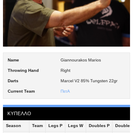
Name
Giannourakos Marios
Throwing Hand
Right
Darts
Marcel V2 85% Tungsten 22gr
Current Team
ΠετΑ
ΚΥΠΕΛΛΟ
Season
Team
Legs P
Legs W
Doubles P
Doubles