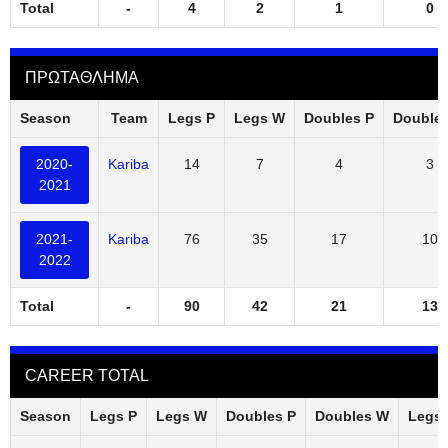
Total
-
4
2
1
0
ΠΡΩΤΑΘΛΗΜΑ
Season
Team
Legs P
Legs W
Doubles P
Double
2020-
Kariba
14
7
4
3
2021
2021-
Kariba
76
35
17
10
2022
Total
-
90
42
21
13
CAREER TOTAL
Season
Legs P
Legs W
Doubles P
Doubles W
Legs