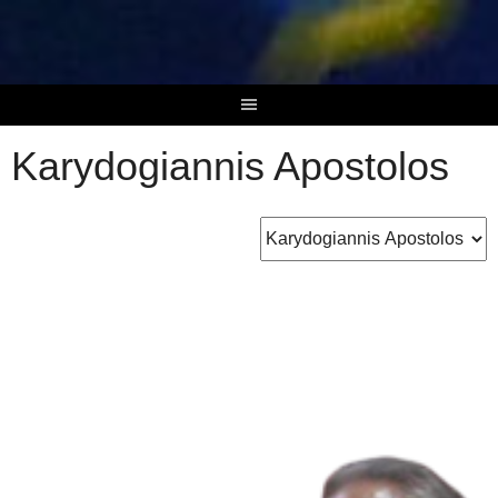
Skip
to
content
Karydogiannis Apostolos