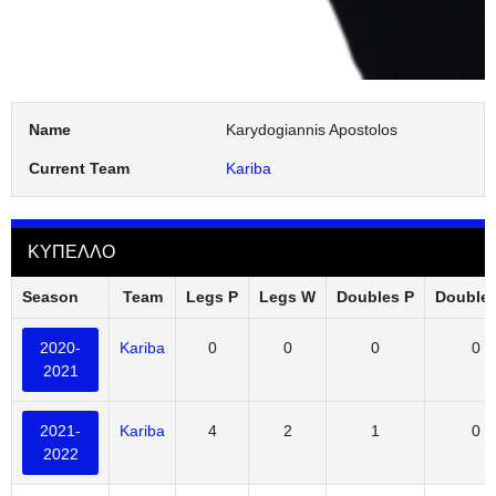
Name
Karydogiannis Apostolos
Current Team
Kariba
ΚΥΠΕΛΛΟ
Season
Team
Legs P
Legs W
Doubles P
Double
2020-
Kariba
0
0
0
0
2021
2021-
Kariba
4
2
1
0
2022