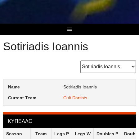
Skip
to
content
Sotiriadis Ioannis
Name
Sotiriadis Ioannis
Current Team
Cult Dartists
ΚΥΠΕΛΛΟ
Season
Team
Legs P
Legs W
Doubles P
Doubl