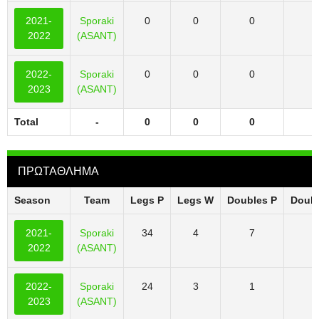
2021-
Sporaki
0
0
0
2022
(ASANT)
2022-
Sporaki
0
0
0
2023
(ASANT)
Total
-
0
0
0
ΠΡΩΤΑΘΛΗΜΑ
Season
Team
Legs P
Legs W
Doubles P
Doub
2021-
Sporaki
34
4
7
2022
(ASANT)
2022-
Sporaki
24
3
1
2023
(ASANT)