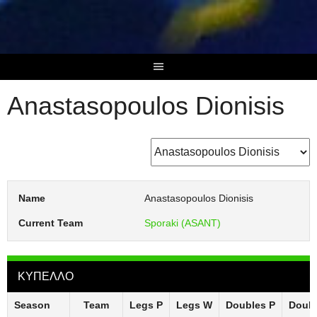
Skip
to
content
Anastasopoulos Dionisis
Name
Anastasopoulos Dionisis
Current Team
Sporaki (ASANT)
ΚΥΠΕΛΛΟ
Season
Team
Legs P
Legs W
Doubles P
Doub