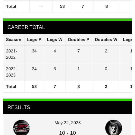
Total
-
58
7
8
CAREER TOTAL
Season
Legs P
Legs W
Doubles P
Doubles W
Legs
2021-
34
4
7
2
12
2022
2022-
24
3
1
0
13
2023
Total
58
7
8
2
12
RESULTS
May 22, 2023
10
-
10