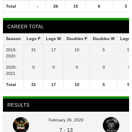
Total
-
26
15
8
3
CAREER TOTAL
Season
Legs P
Legs W
Doubles P
Doubles W
Legs
2019-
31
17
10
5
55
2020
2020-
0
0
0
0
0
2021
Total
31
17
10
5
55
RESULTS
February 26, 2020
7
-
13