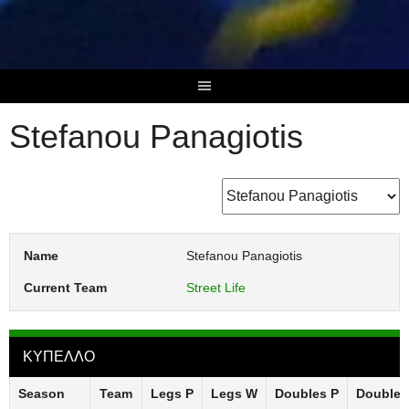
Skip
to
content
Stefanou Panagiotis
Name
Stefanou Panagiotis
Current Team
Street Life
ΚΥΠΕΛΛΟ
Season
Team
Legs P
Legs W
Doubles P
Doubles