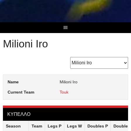
Skip
to
content
Milioni Iro
Name
Milioni Iro
Current Team
Touk
ΚΥΠΕΛΛΟ
Season
Team
Legs P
Legs W
Doubles P
Doubles