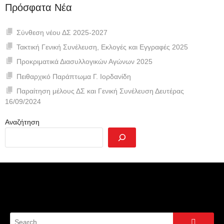
Πρόσφατα Νέα
Σύνθεση νέου ΔΣ 2025-2027
Τακτική Γενική Συνέλευση, Εκλογές και Εγγραφές 2025
Προκριματικά Διασυλλογικών Αγώνων 2025
Πειθαρχικό Παράπτωμα Γ. Ιορδανίδη
Παραίτηση μέλους ΔΣ και Γενική Συνέλευση Δευτέρας
16/09/2024
Αναζήτηση
Search