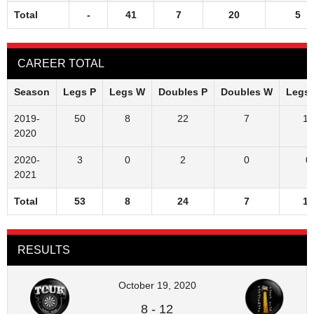
Total
-
41
7
20
5
CAREER TOTAL
Season
Legs P
Legs W
Doubles P
Doubles W
Legs
2019-
50
8
22
7
16
2020
2020-
3
0
2
0
0
2021
Total
53
8
24
7
15
RESULTS
October 19, 2020
8
-
12