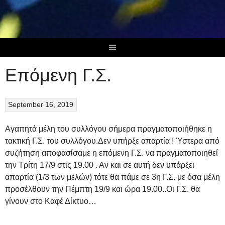
Skip
to
content
Επόμενη Γ.Σ.
September 16, 2019
Αγαπητά μέλη του συλλόγου σήμερα πραγματοποιήθηκε η
τακτική Γ.Σ. του συλλόγου.Δεν υπήρξε απαρτία ! Ύστερα από
συζήτηση αποφασίσαμε η επόμενη Γ.Σ. να πραγματοποιηθεί
την Τρίτη 17/9 στις 19.00 . Αν και σε αυτή δεν υπάρξει
απαρτία (1/3 των μελών) τότε θα πάμε σε 3η Γ.Σ. με όσα μέλη
προσέλθουν την Πέμπτη 19/9 και ώρα 19.00..Οι Γ.Σ. θα
γίνουν στο Καφέ Δίκτυο…