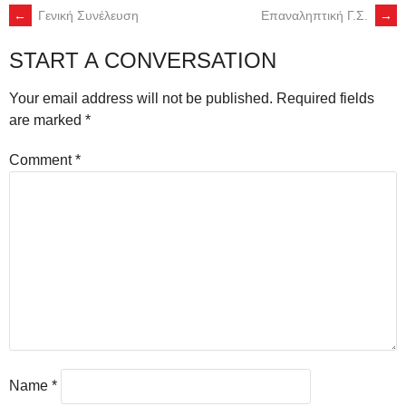
←
Γενική Συνέλευση
Επαναληπτική Γ.Σ.
→
POST
START A CONVERSATION
NAVIGATION
Your email address will not be published.
Required fields
are marked
*
Comment
*
Name
*