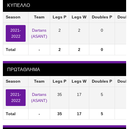
ΚΥΠΕΛΛΟ
Season
Team
Legs P
Legs W
Doubles P
Doub
2021-
Dartans
2
2
0
2022
(ASANT)
Total
-
2
2
0
ΠΡΩΤΑΘΛΗΜΑ
Season
Team
Legs P
Legs W
Doubles P
Doub
2021-
Dartans
35
17
5
2022
(ASANT)
Total
-
35
17
5