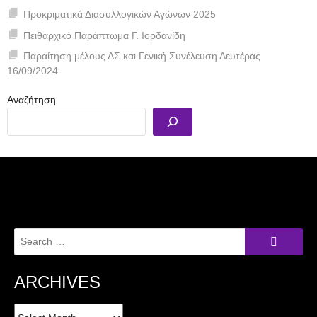
Προκριματικά Διασυλλογικών Αγώνων 2025
Πειθαρχικό Παράπτωμα Γ. Ιορδανίδη
Παραίτηση μέλους ΔΣ και Γενική Συνέλευση Δευτέρας
16/09/2024
Αναζήτηση
Search
for:
ARCHIVES
Archives