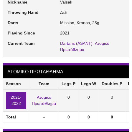
Nickname
Valsak
Throwing Hand
Δεξί
Darts
Mission, Kronos, 23g
Playing Since
2021
Current Team
Dartans (ASANT)
,
Ατομικό
Πρωτάθλημα
ΑΤΟΜΙΚΟ ΠΡΩΤΑΘΛΗΜΑ
Season
Team
Legs P
Legs W
Doubles P
D
2021-
Ατομικό
0
0
0
2022
Πρωτάθλημα
Total
-
0
0
0