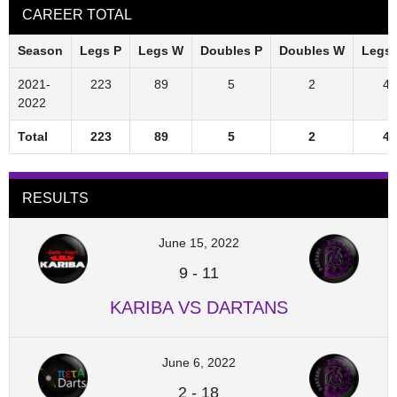
CAREER TOTAL
Season
Legs P
Legs W
Doubles P
Doubles W
Legs
2021-
223
89
5
2
40
2022
Total
223
89
5
2
40
RESULTS
June 15, 2022
9
-
11
KARIBA VS DARTANS
June 6, 2022
2
-
18