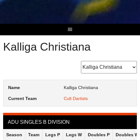
Skip
to
content
Kalliga Christiana
Name
Kalliga Christiana
Current Team
Cult Dartists
ADU SINGLES B DIVISION
Season
Team
Legs P
Legs W
Doubles P
Doubles W