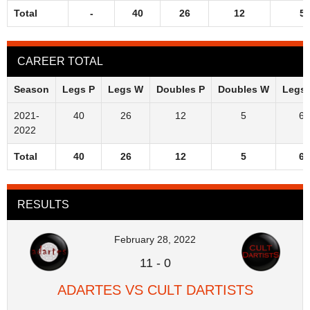
Total
-
40
26
12
5
CAREER TOTAL
Season
Legs P
Legs W
Doubles P
Doubles W
Legs
2021-
40
26
12
5
65
2022
Total
40
26
12
5
65
RESULTS
February 28, 2022
11
-
0
ADARTES VS CULT DARTISTS