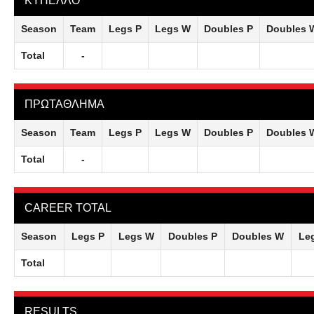
ΚΥΠΕΛΛΟ
Season
Team
Legs P
Legs W
Doubles P
Doubles 
Total
-
ΠΡΩΤΑΘΛΗΜΑ
Season
Team
Legs P
Legs W
Doubles P
Doubles 
Total
-
CAREER TOTAL
Season
Legs P
Legs W
Doubles P
Doubles W
Le
Total
RESULTS