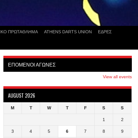
ΙΚΟ ΠΡΩΤΑΘΛΗΜΑ
ATHENS DARTS UNION
ΕΔΡΕΣ
ΕΠΟΜΕΝΟΙ ΑΓΩΝΕΣ
View all events
AUGUST 2026
M
T
W
T
F
S
S
1
2
3
4
5
6
7
8
9