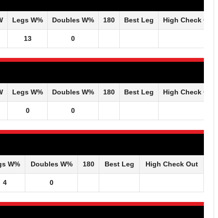
W
Legs W%
Doubles W%
180
Best Leg
High Check Out
13
0
W
Legs W%
Doubles W%
180
Best Leg
High Check Out
0
0
gs W%
Doubles W%
180
Best Leg
High Check Out
4
0