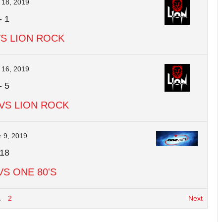
18, 2019
-
1
VS LION ROCK
16, 2019
-
5
VS LION ROCK
 9, 2019
18
VS ONE 80'S
1
2
Next