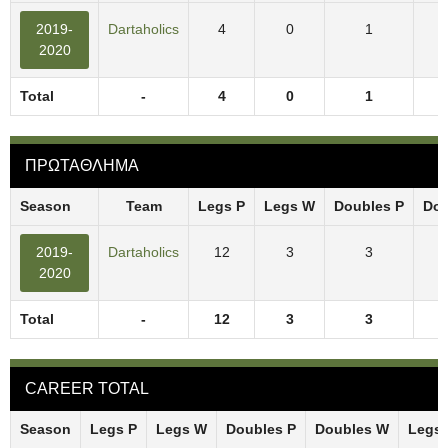
2019-
Dartaholics
4
0
1
2020
Total
-
4
0
1
ΠΡΩΤΑΘΛΗΜΑ
Season
Team
Legs P
Legs W
Doubles P
Dou
2019-
Dartaholics
12
3
3
2020
Total
-
12
3
3
CAREER TOTAL
Season
Legs P
Legs W
Doubles P
Doubles W
Legs