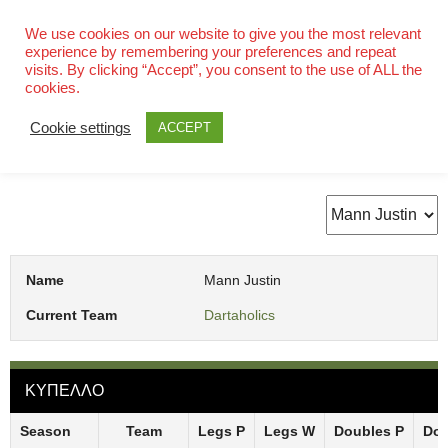
Skip
to
We use cookies on our website to give you the most relevant
experience by remembering your preferences and repeat
content
visits. By clicking “Accept”, you consent to the use of ALL the
cookies.
Cookie settings
ACCEPT
Mann Justin
Name
Mann Justin
Current Team
Dartaholics
ΚΥΠΕΛΛΟ
Season
Team
Legs P
Legs W
Doubles P
Dou