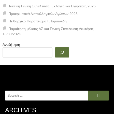
Τακτική Γενική Συνέλευση, Εκλογές και Εγγραφές 2025
Προκριματικά Διασυλλογικών Αγώνων 2025
Πειθαρχικό Παράπτωμα Γ. Ιορδανίδη
Παραίτηση μέλους ΔΣ και Γενική Συνέλευση Δευτέρας
16/09/2024
Αναζήτηση
Search
for:
ARCHIVES