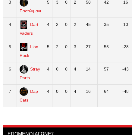
3
5
3
0
2
58
42
16
Πασαλιμανι
4
Dart
4
2
0
2
45
35
10
Vaders
5
Lion
5
2
0
3
27
55
-28
Rock
6
Stray
4
0
0
4
14
57
-43
Darts
7
Dap
4
0
0
4
16
64
-48
Cats
ΕΠΟΜΕΝΟΙ ΑΓΩΝΕΣ