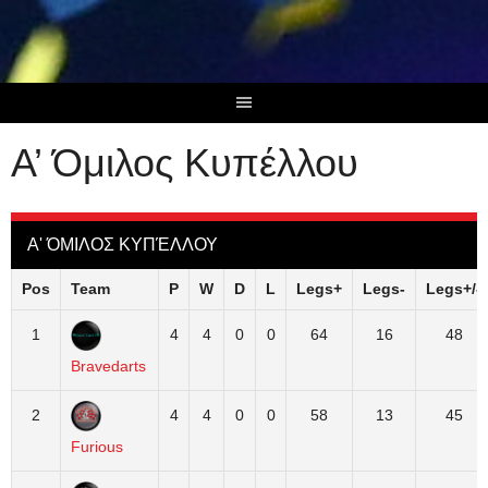
Skip
to
content
Α’ Όμιλος Κυπέλλου
Α' ΌΜΙΛΟΣ ΚΥΠΈΛΛΟΥ
Pos
Team
P
W
D
L
Legs+
Legs-
Legs+/-
1
4
4
0
0
64
16
48
Bravedarts
2
4
4
0
0
58
13
45
Furious