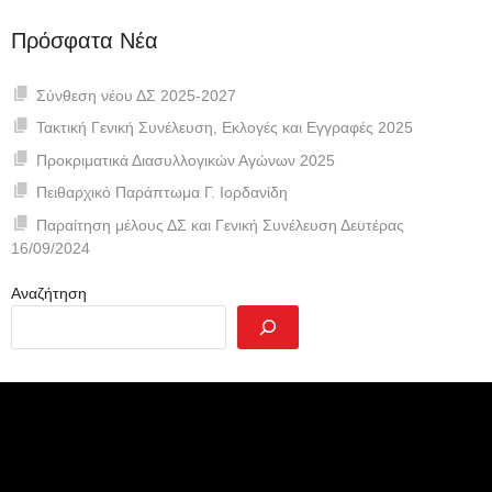
Πρόσφατα Νέα
Σύνθεση νέου ΔΣ 2025-2027
Τακτική Γενική Συνέλευση, Εκλογές και Εγγραφές 2025
Προκριματικά Διασυλλογικών Αγώνων 2025
Πειθαρχικό Παράπτωμα Γ. Ιορδανίδη
Παραίτηση μέλους ΔΣ και Γενική Συνέλευση Δευτέρας
16/09/2024
Αναζήτηση