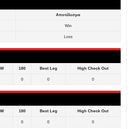
Αποτέλεσμα
Win
Loss
 W
180
Best Leg
High Check Out
0
0
0
 W
180
Best Leg
High Check Out
0
0
0