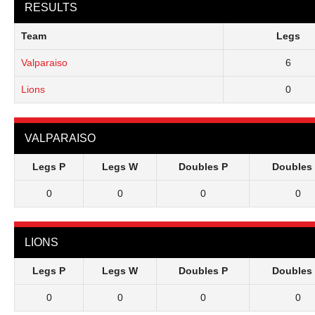
RESULTS
Team
Legs
Valparaiso
6
Lions
0
VALPARAISO
Legs P
Legs W
Doubles P
Doubles
0
0
0
0
LIONS
Legs P
Legs W
Doubles P
Doubles
0
0
0
0