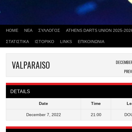
Skip
to
content
HOME
ΝΕΑ
ΣΥΛΛΟΓΟΣ
ATHENS DARTS UNION 2025-202
ΣΤΑΤΙΣΤΙΚΑ
ΙΣΤΟΡΙΚΟ
LINKS
ΕΠΙΚΟΙΝΩΝΙΑ
VALPARAISO
DECEMBER
PREV
DETAILS
Date
Time
Le
December 7, 2022
21:00
DO