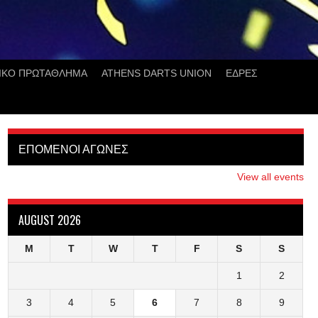
ΙΚΟ ΠΡΩΤΑΘΛΗΜΑ
ATHENS DARTS UNION
ΕΔΡΕΣ
ΕΠΟΜΕΝΟΙ ΑΓΩΝΕΣ
View all events
AUGUST 2026
M
T
W
T
F
S
S
1
2
3
4
5
6
7
8
9