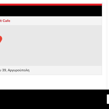
t Cafe
υ 39, Αργυρούπολη