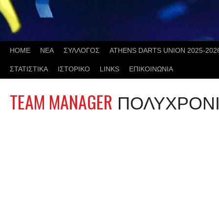
Skip
to
content
HOME
ΝΕΑ
ΣΥΛΛΟΓΟΣ
ATHENS DARTS UNION 2025-202
ΣΤΑΤΙΣΤΙΚΑ
ΙΣΤΟΡΙΚΟ
LINKS
ΕΠΙΚΟΙΝΩΝΙΑ
TEAM MANAGER
ΠΟΛΥΧΡΟΝΙ