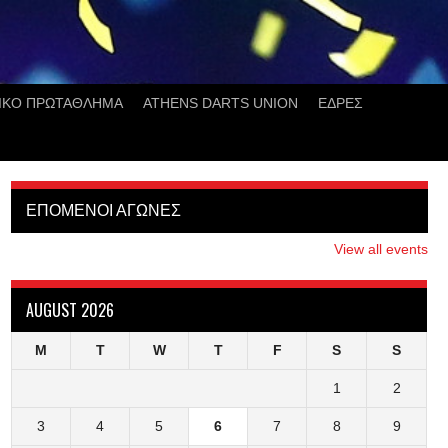
ΙΚΟ ΠΡΩΤΑΘΛΗΜΑ
ATHENS DARTS UNION
ΕΔΡΕΣ
ΕΠΟΜΕΝΟΙ ΑΓΩΝΕΣ
View all events
AUGUST 2026
M
T
W
T
F
S
S
1
2
3
4
5
6
7
8
9