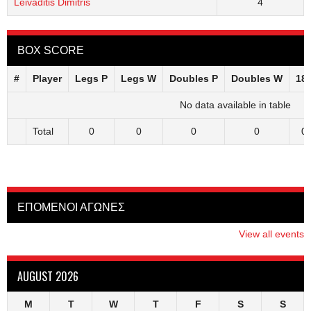
Leivaditis Dimitris
4
BOX SCORE
#
Player
Legs P
Legs W
Doubles P
Doubles W
18
No data available in table
Total
0
0
0
0
0
ΕΠΟΜΕΝΟΙ ΑΓΩΝΕΣ
View all events
AUGUST 2026
M
T
W
T
F
S
S