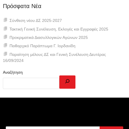
Πρόσφατα Νέα
Σύνθεση νέου ΔΣ 2025-2027
Τακτική Γενική Συνέλευση, Εκλογές και Εγγραφές 2025
Προκριματικά Διασυλλογικών Αγώνων 2025
Πειθαρχικό Παράπτωμα Γ. Ιορδανίδη
Παραίτηση μέλους ΔΣ και Γενική Συνέλευση Δευτέρας
16/09/2024
Αναζήτηση