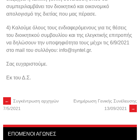
συμπεριλαμβάνει τον διοικητικό και οικονομικό
απολογισμό της διετίας που μας πέρασε.
4) Καλούμε όλους τους ενδιαφερόμενους για τις θέσεις
του διοικητικού συμβουλίου και της ελεγκτικής επιτροπής
να δηλώσουν την υποψηφιότητα τους μέχρι τις 6/9/2021
στο mail του συλλόγου:
info@syntel.gr
.
Σας ευχαριστούμε.
Εκ του Δ.Σ.
←
Συγκέντρωση αρχηγών
Ενημέρωση Γενικής Συνέλευσης
13/09/2021
→
7/5/2021
ΕΠΟΜΕΝΟΙ ΑΓΩΝΕΣ