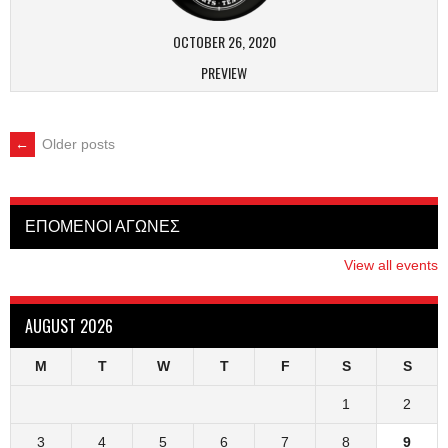
OCTOBER 26, 2020
PREVIEW
←
Older posts
POSTS
NAVIGATION
ΕΠΟΜΕΝΟΙ ΑΓΩΝΕΣ
View all events
AUGUST 2026
M
T
W
T
F
S
S
1
2
3
4
5
6
7
8
9